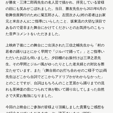
が勝友・三津二郎両先生の名人芸で描かれ、拝見している皆様
の顔にも笑みがこぼれました。当日、勝友先生から2021年6月の
歌舞伎座興行のために菊五郎さん、左団次さん(村の若者はお家
元と米吉さん)にご指導にいらしたこと、坂東流の大切な演目で
あるので是非また舞台にかけてくださいとのお気持ちのこもっ
た音声コメントをいただきました。
上映終了後にこの舞台にご出演された三信之輔先生から「村の
若者の踊りはとにかく早間で『ジルバで踊って』」とご指導い
ただいたお話も伺いました。夕顔棚のお振付けは三津之丞先
生。その早間とジルバ風がゆったりとした老夫婦との対比を際
立たせています。また「(舞台前のお打ち合わせのご様子では)両
先生はどこから台詞でどこからアドリブかがわからなかった」
とのことですが、台詞はもちろんのこと芝居から踊りまでの流
れも里神楽の音につられて体が動いて踊り出してしまった自然
さで大変お勉強になりました。
今回の上映会にご参加の皆様より頂戴しました貴重なご感想を