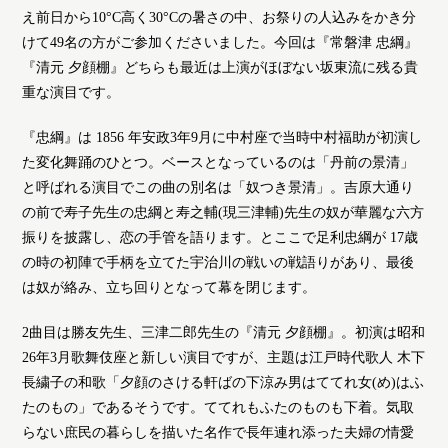
え前日から10°C高く30°Cの暑さの中、お祭りの人込みをかき分
けて49名の方がご参加くださいました。今回は『常磐津 忠綱』
『清元 夕顔棚』どちらも最近は上演がほぼない坂東流に残る貴
重な演目です。
『忠綱』は 1856 年安政3年9月に中村座で当時中村福助が初演し
た変化舞踊のひとつ。ベースとなっているのは「丹前の景清」
と呼ばれる演目でこの曲の別名は「奴つき景清」。吉原大通り
の前で寿子先生の忠綱と寿之輔(現三津輔)先生の奴が華麗な六方
振りを披露し、恋の手管を語ります。とここで足利忠綱が 17歳
の時の初陣で手柄を立てた宇治川の戦いの戦語りがあり、最後
は奴が絡み、立ち回りとなって幕を閉じます。
2曲目は勝友先生、三津二郎先生の『清元 夕顔棚』。初演は昭和
26年3月歌舞伎座と新しい演目ですが、主題は江戸時代歌人 木下
長繍子の和歌「夕顔のさける軒ばの下涼み男はててれ女(め)はふ
たのもの」であるそうです。ててれもふたのものも下着。気取
らない庶民の暮らしを描いた名作で長年連れ添った夫婦の情愛